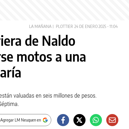
LA MAÑANA
PLOTTIER
24 DE ENERO 2025 - 11:04
riera de Naldo
arse motos a una
aría
están valuadas en seis millones de pesos.
Séptima.
 Agregar LM Neuquen en