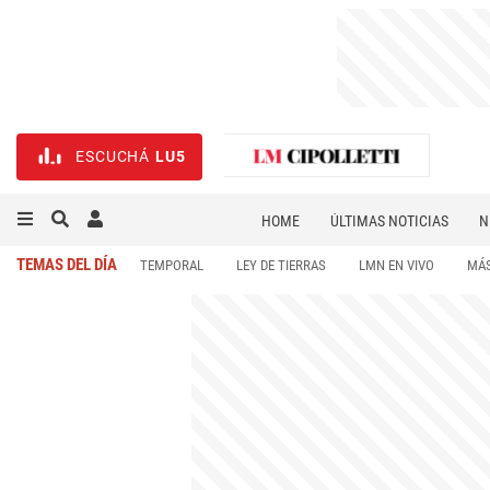
ESCUCHÁ
LU5
HOME
ÚLTIMAS NOTICIAS
N
NECROLÓGICAS
DEPORTES
TEMAS DEL DÍA
TEMPORAL
LEY DE TIERRAS
LMN EN VIVO
MÁS