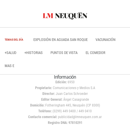
EXPLOSIÓN EN AGUADA SAN ROQUE
VACUNACIÓN
TEMAS DEL DÍA
+SALUD
+HISTORIAS
PUNTOS DE VISTA
EL COMEDOR
MAS E
Información
Edición:
6950
Propietario:
Comunicaciones y Medios S.A
Director:
Juan Carlos Schroeder
Editor General:
Ángel Casagrande
Domicilio:
Fotheringham 445, Neuquén (CP 8300)
Teléfono:
(0299) 449 0400 / 449 0410
Contacto comercial:
publicidad@lmneuquen.com.ar
Registro DNA: 97810291