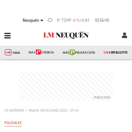
Neuquén
TEMP
HUM
10:56 HS
9°
41%
LA MAÑANA
Muerte
06 DE JUNIO 2026 - 07:45
POLICIALES