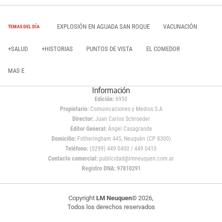
EXPLOSIÓN EN AGUADA SAN ROQUE
VACUNACIÓN
TEMAS DEL DÍA
+SALUD
+HISTORIAS
PUNTOS DE VISTA
EL COMEDOR
MAS E
Información
Edición:
6950
Propietario:
Comunicaciones y Medios S.A
Director:
Juan Carlos Schroeder
Editor General:
Ángel Casagrande
Domicilio:
Fotheringham 445, Neuquén (CP 8300)
Teléfono:
(0299) 449 0400 / 449 0410
Contacto comercial:
publicidad@lmneuquen.com.ar
Registro DNA: 97810291
Copyright
LM Neuquen
© 2026,
Todos los derechos reservados