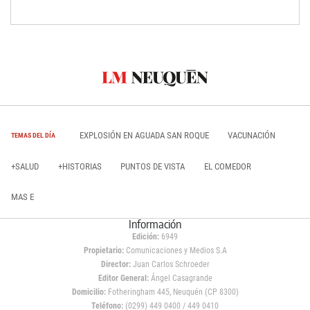
EXPLOSIÓN EN AGUADA SAN ROQUE
VACUNACIÓN
TEMAS DEL DÍA
+SALUD
+HISTORIAS
PUNTOS DE VISTA
EL COMEDOR
MAS E
Información
Edición:
6949
Propietario:
Comunicaciones y Medios S.A
Director:
Juan Carlos Schroeder
Editor General:
Ángel Casagrande
Domicilio:
Fotheringham 445, Neuquén (CP 8300)
Teléfono:
(0299) 449 0400 / 449 0410