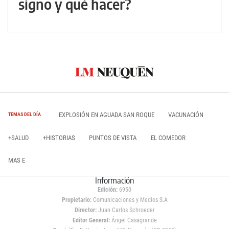
signo y qué hacer?
EXPLOSIÓN EN AGUADA SAN ROQUE
VACUNACIÓN
TEMAS DEL DÍA
+SALUD
+HISTORIAS
PUNTOS DE VISTA
EL COMEDOR
MAS E
Información
Edición:
6950
Propietario:
Comunicaciones y Medios S.A
Director:
Juan Carlos Schroeder
Editor General:
Ángel Casagrande