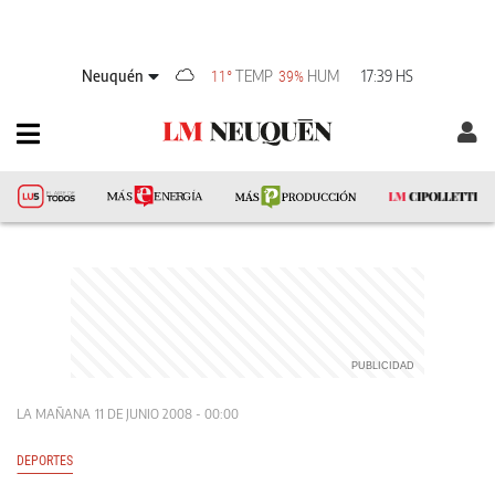
Neuquén
TEMP
HUM
17:39 HS
11°
39%
LA MAÑANA
11 DE JUNIO 2008 - 00:00
DEPORTES