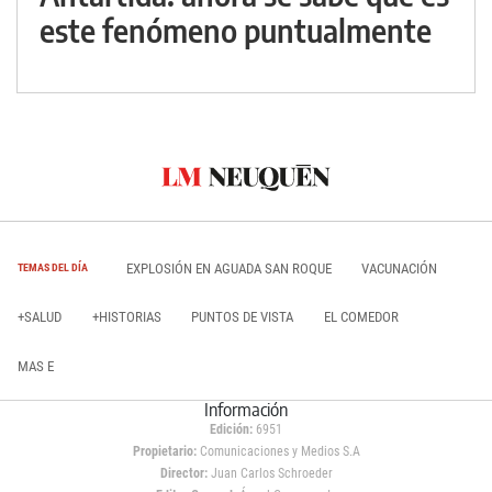
este fenómeno puntualmente
EXPLOSIÓN EN AGUADA SAN ROQUE
VACUNACIÓN
TEMAS DEL DÍA
+SALUD
+HISTORIAS
PUNTOS DE VISTA
EL COMEDOR
MAS E
Información
Edición:
6951
Propietario:
Comunicaciones y Medios S.A
Director:
Juan Carlos Schroeder