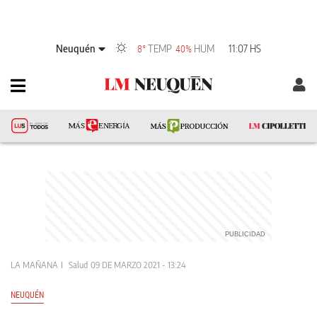
Neuquén
TEMP
HUM
11:07 HS
8°
40%
LA MAÑANA
Salud
09 DE MARZO 2021 - 13:24
NEUQUÉN