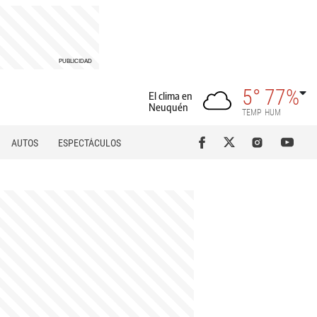
5°
77%
El clima en
Neuquén
TEMP
HUM
AUTOS
ESPECTÁCULOS