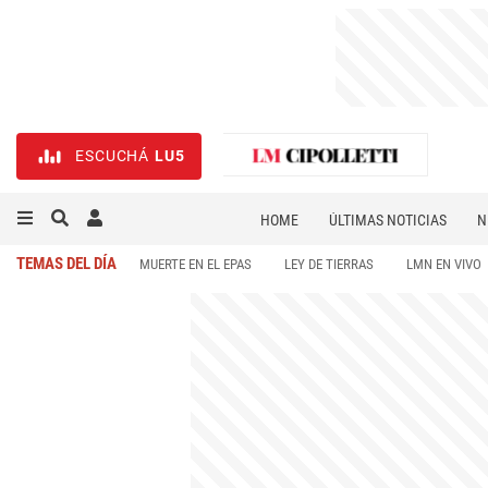
ESCUCHÁ
LU5
HOME
ÚLTIMAS NOTICIAS
N
NECROLÓGICAS
DEPORTES
TEMAS DEL DÍA
MUERTE EN EL EPAS
LEY DE TIERRAS
LMN EN VIVO