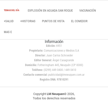
EXPLOSIÓN EN AGUADA SAN ROQUE
VACUNACIÓN
TEMAS DEL DÍA
+SALUD
+HISTORIAS
PUNTOS DE VISTA
EL COMEDOR
MAS E
Información
Edición:
6951
Propietario:
Comunicaciones y Medios S.A
Director:
Juan Carlos Schroeder
Editor General:
Ángel Casagrande
Domicilio:
Fotheringham 445, Neuquén (CP 8300)
Teléfono:
(0299) 449 0400 / 449 0410
Contacto comercial:
publicidad@lmneuquen.com.ar
Registro DNA: 97810291
Copyright
LM Neuquen
© 2026,
Todos los derechos reservados