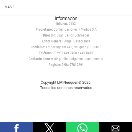
MAS E
Información
Edición:
6952
Propietario:
Comunicaciones y Medios S.A
Director:
Juan Carlos Schroeder
Editor General:
Ángel Casagrande
Domicilio:
Fotheringham 445, Neuquén (CP 8300)
Teléfono:
(0299) 449 0400 / 449 0410
Contacto comercial:
publicidad@lmneuquen.com.ar
Registro DNA: 97810291
Copyright
LM Neuquen
© 2026,
Todos los derechos reservados