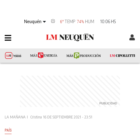
Neuquén
TEMP
HUM
10:06 HS
6°
74%
LA MAÑANA
Cristina
16 DE SEPTIEMBRE 2021 - 23:51
PAÍS