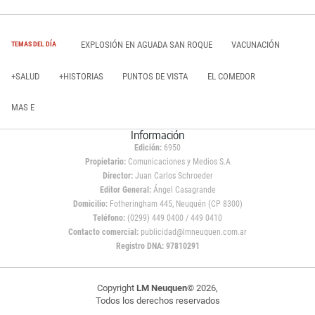
EXPLOSIÓN EN AGUADA SAN ROQUE
VACUNACIÓN
TEMAS DEL DÍA
+SALUD
+HISTORIAS
PUNTOS DE VISTA
EL COMEDOR
MAS E
Información
Edición:
6950
Propietario:
Comunicaciones y Medios S.A
Director:
Juan Carlos Schroeder
Editor General:
Ángel Casagrande
Domicilio:
Fotheringham 445, Neuquén (CP 8300)
Teléfono:
(0299) 449 0400 / 449 0410
Contacto comercial:
publicidad@lmneuquen.com.ar
Registro DNA: 97810291
Copyright
LM Neuquen
© 2026,
Todos los derechos reservados