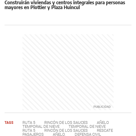
Construirán viviendas y centros integrales para personas
mayores en Plottier y Plaza Huincul
TAGS
RUTA 5
RINCÓN DE LOS SAUCES
AÑELO
TEMPORAL DE NIEVE
TEMPORAL DE NIEVE
RUTA 5
RINCÓN DE LOS SAUCES
RESCATE
PASAJEROS
AÑELO.
DEFENSA CIVIL