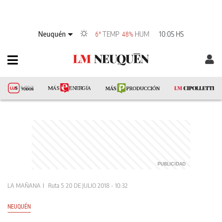
Neuquén
TEMP
HUM
10:05 HS
6°
48%
LA MAÑANA
Ruta 5
20 DE JULIO 2018 - 10:32
NEUQUÉN