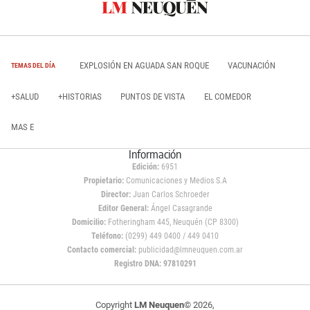
EXPLOSIÓN EN AGUADA SAN ROQUE
VACUNACIÓN
TEMAS DEL DÍA
+SALUD
+HISTORIAS
PUNTOS DE VISTA
EL COMEDOR
MAS E
Información
Edición:
6951
Propietario:
Comunicaciones y Medios S.A
Director:
Juan Carlos Schroeder
Editor General:
Ángel Casagrande
Domicilio:
Fotheringham 445, Neuquén (CP 8300)
Teléfono:
(0299) 449 0400 / 449 0410
Contacto comercial:
publicidad@lmneuquen.com.ar
Registro DNA: 97810291
Copyright
LM Neuquen
© 2026,