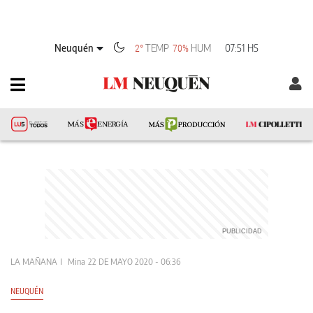
Neuquén
TEMP
HUM
07:51 HS
2°
70%
LA MAÑANA
Mina
22 DE MAYO 2020 - 06:36
NEUQUÉN