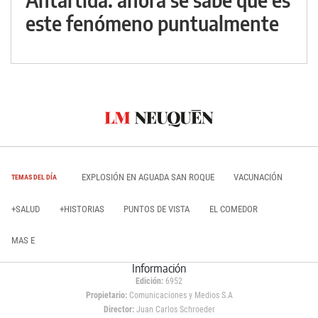
este fenómeno puntualmente
EXPLOSIÓN EN AGUADA SAN ROQUE
VACUNACIÓN
TEMAS DEL DÍA
+SALUD
+HISTORIAS
PUNTOS DE VISTA
EL COMEDOR
MAS E
Información
Edición:
6952
Propietario:
Comunicaciones y Medios S.A
Director:
Juan Carlos Schroeder