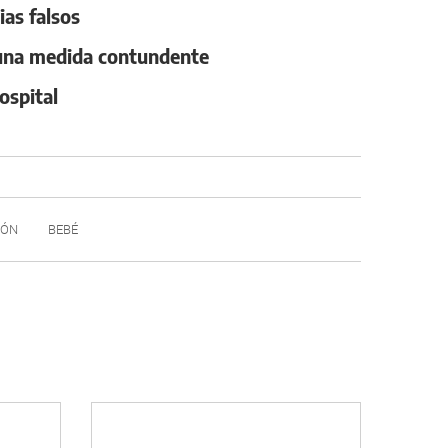
as falsos
 una medida contundente
ospital
IÓN
BEBÉ