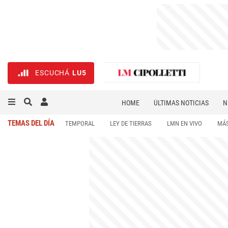
ESCUCHÁ
LU5
HOME
ÚLTIMAS NOTICIAS
N
NECROLÓGICAS
DEPORTES
TEMAS DEL DÍA
TEMPORAL
LEY DE TIERRAS
LMN EN VIVO
MÁS