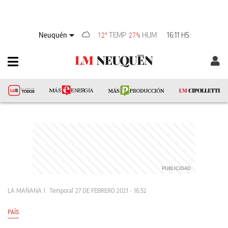
Neuquén
TEMP
HUM
16:11 HS
12°
27%
LA MAÑANA
Temporal
27 DE FEBRERO 2021 - 16:52
PAÍS