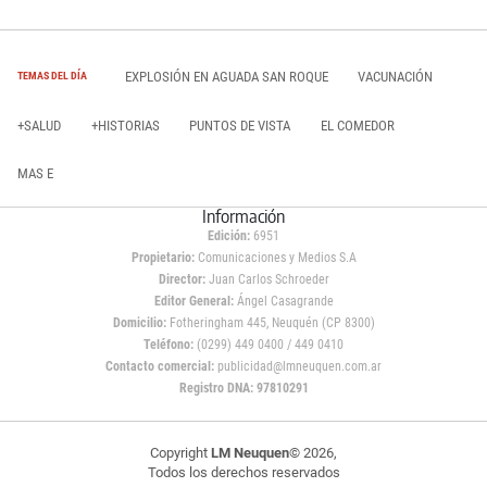
EXPLOSIÓN EN AGUADA SAN ROQUE
VACUNACIÓN
TEMAS DEL DÍA
+SALUD
+HISTORIAS
PUNTOS DE VISTA
EL COMEDOR
MAS E
Información
Edición:
6951
Propietario:
Comunicaciones y Medios S.A
Director:
Juan Carlos Schroeder
Editor General:
Ángel Casagrande
Domicilio:
Fotheringham 445, Neuquén (CP 8300)
Teléfono:
(0299) 449 0400 / 449 0410
Contacto comercial:
publicidad@lmneuquen.com.ar
Registro DNA: 97810291
Copyright
LM Neuquen
© 2026,
Todos los derechos reservados