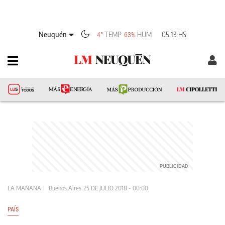
Neuquén
TEMP
HUM
05:13 HS
4°
63%
LA MAÑANA
Buenos Aires
25 DE JULIO 2018 - 00:00
PAÍS