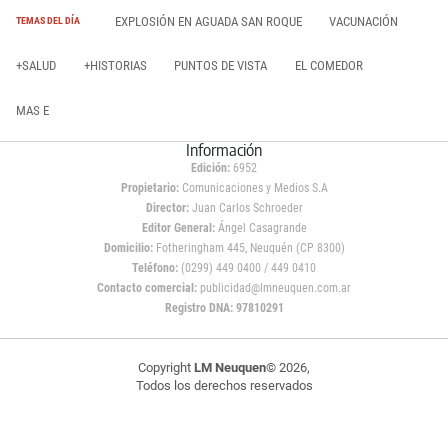
EXPLOSIÓN EN AGUADA SAN ROQUE
VACUNACIÓN
TEMAS DEL DÍA
+SALUD
+HISTORIAS
PUNTOS DE VISTA
EL COMEDOR
MAS E
Información
Edición:
6952
Propietario:
Comunicaciones y Medios S.A
Director:
Juan Carlos Schroeder
Editor General:
Ángel Casagrande
Domicilio:
Fotheringham 445, Neuquén (CP 8300)
Teléfono:
(0299) 449 0400 / 449 0410
Contacto comercial:
publicidad@lmneuquen.com.ar
Registro DNA: 97810291
Copyright
LM Neuquen
© 2026,
Todos los derechos reservados