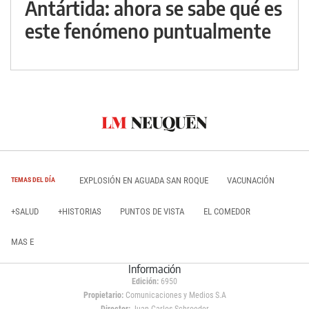
Antártida: ahora se sabe qué es
este fenómeno puntualmente
EXPLOSIÓN EN AGUADA SAN ROQUE
VACUNACIÓN
TEMAS DEL DÍA
+SALUD
+HISTORIAS
PUNTOS DE VISTA
EL COMEDOR
MAS E
Información
Edición:
6950
Propietario:
Comunicaciones y Medios S.A
Director:
Juan Carlos Schroeder