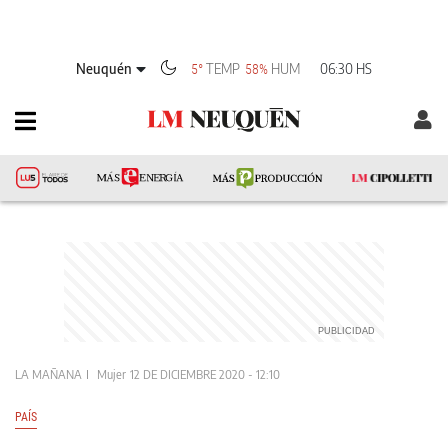
Neuquén
TEMP
HUM
06:30 HS
5°
58%
LA MAÑANA
Mujer
12 DE DICIEMBRE 2020 - 12:10
PAÍS