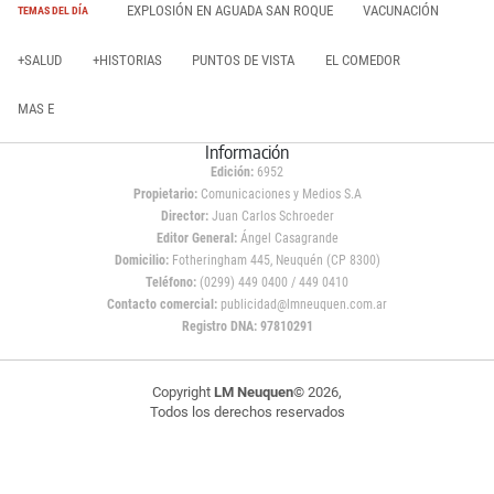
EXPLOSIÓN EN AGUADA SAN ROQUE
VACUNACIÓN
TEMAS DEL DÍA
+SALUD
+HISTORIAS
PUNTOS DE VISTA
EL COMEDOR
MAS E
Información
Edición:
6952
Propietario:
Comunicaciones y Medios S.A
Director:
Juan Carlos Schroeder
Editor General:
Ángel Casagrande
Domicilio:
Fotheringham 445, Neuquén (CP 8300)
Teléfono:
(0299) 449 0400 / 449 0410
Contacto comercial:
publicidad@lmneuquen.com.ar
Registro DNA: 97810291
Copyright
LM Neuquen
© 2026,
Todos los derechos reservados