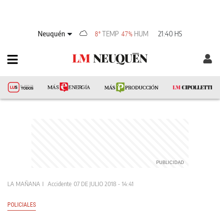
Neuquén
TEMP
HUM
21:40 HS
8°
47%
LA MAÑANA
Accidente
07 DE JULIO 2018 - 14:41
POLICIALES