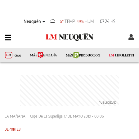
Neuquén
TEMP
HUM
07:24 HS
5°
49%
LA MAÑANA
Copa De La Superliga
17 DE MAYO 2019 - 00:06
DEPORTES