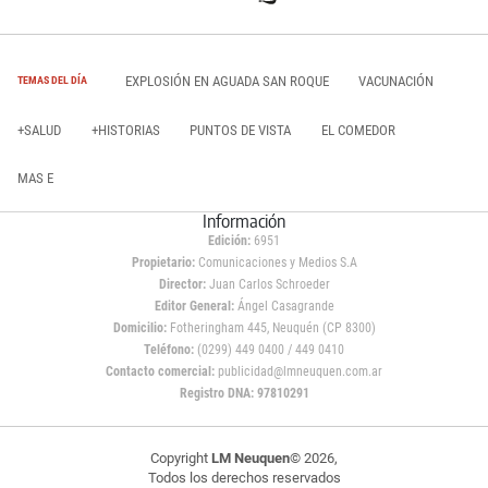
EXPLOSIÓN EN AGUADA SAN ROQUE
VACUNACIÓN
TEMAS DEL DÍA
+SALUD
+HISTORIAS
PUNTOS DE VISTA
EL COMEDOR
MAS E
Información
Edición:
6951
Propietario:
Comunicaciones y Medios S.A
Director:
Juan Carlos Schroeder
Editor General:
Ángel Casagrande
Domicilio:
Fotheringham 445, Neuquén (CP 8300)
Teléfono:
(0299) 449 0400 / 449 0410
Contacto comercial:
publicidad@lmneuquen.com.ar
Registro DNA: 97810291
Copyright
LM Neuquen
© 2026,
Todos los derechos reservados