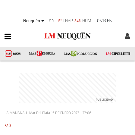
Neuquén
TEMP
HUM
06:13 HS
5°
84%
LA MAÑANA
Mar Del Plata
15 DE ENERO 2023 - 22:06
PAÍS