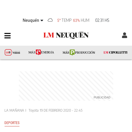
Neuquén
TEMP
HUM
02:31 HS
5°
63%
LA MAÑANA
Toyota
19 DE FEBRERO 2020 - 22:45
DEPORTES