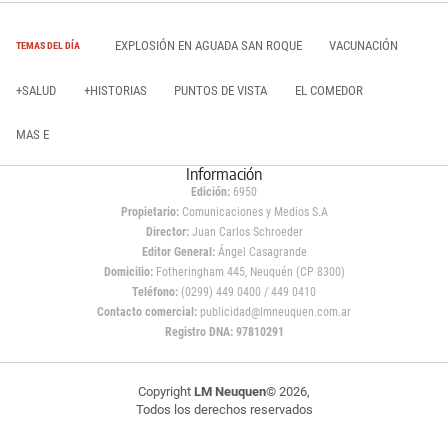
EXPLOSIÓN EN AGUADA SAN ROQUE
VACUNACIÓN
TEMAS DEL DÍA
+SALUD
+HISTORIAS
PUNTOS DE VISTA
EL COMEDOR
MAS E
Información
Edición:
6950
Propietario:
Comunicaciones y Medios S.A
Director:
Juan Carlos Schroeder
Editor General:
Ángel Casagrande
Domicilio:
Fotheringham 445, Neuquén (CP 8300)
Teléfono:
(0299) 449 0400 / 449 0410
Contacto comercial:
publicidad@lmneuquen.com.ar
Registro DNA: 97810291
Copyright
LM Neuquen
© 2026,
Todos los derechos reservados