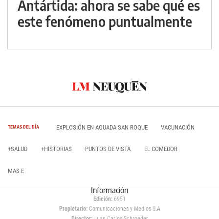
Antártida: ahora se sabe qué es
este fenómeno puntualmente
EXPLOSIÓN EN AGUADA SAN ROQUE
VACUNACIÓN
TEMAS DEL DÍA
+SALUD
+HISTORIAS
PUNTOS DE VISTA
EL COMEDOR
MAS E
Información
Edición:
6951
Propietario:
Comunicaciones y Medios S.A
Director:
Juan Carlos Schroeder