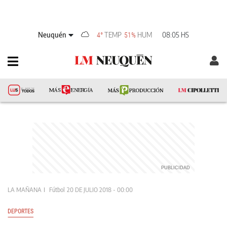
Neuquén
TEMP
HUM
08:05 HS
4°
51%
LA MAÑANA
Fútbol
20 DE JULIO 2018 - 00:00
DEPORTES