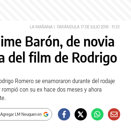
LA MAÑANA
FARÁNDULA
17 DE JULIO 2018 - 11:33
Jime Barón, de novia
a del film de Rodrigo
Rodrigo Romero se enamoraron durante del rodaje
tor rompió con su ex hace dos meses y ahora
te.
 Agregar LM Neuquen en