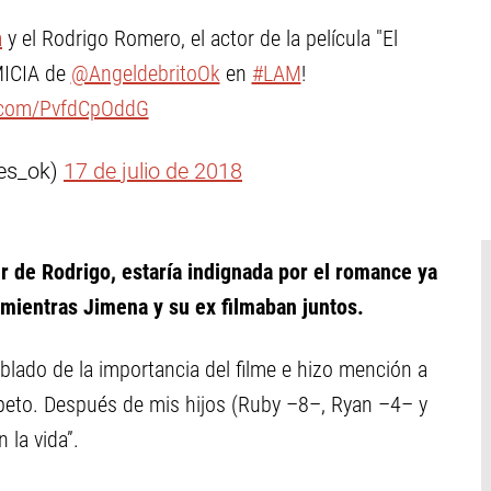
a
y el Rodrigo Romero, el actor de la película "El
IMICIA de
@AngeldebritoOk
en
#LAM
!
r.com/PvfdCpOddG
es_ok)
17 de julio de 2018
 de Rodrigo, estaría indignada por el romance ya
mientras Jimena y su ex filmaban juntos.
lado de la importancia del filme e hizo mención a
speto. Después de mis hijos (Ruby –8–, Ryan –4– y
la vida”.