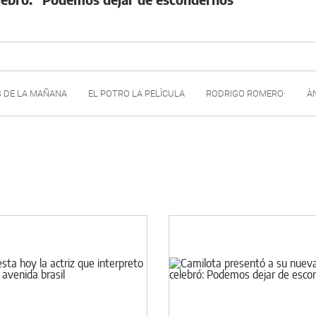
S DE LA MAÑANA
EL POTRO LA PELÌCULA
RODRIGO ROMERO·
À