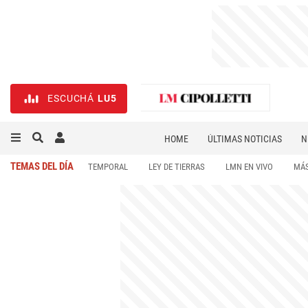
ESCUCHÁ
LU5
HOME
ÚLTIMAS NOTICIAS
N
NECROLÓGICAS
DEPORTES
TEMAS DEL DÍA
TEMPORAL
LEY DE TIERRAS
LMN EN VIVO
MÁS