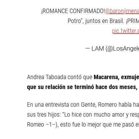
¡ROMANCE CONFIRMADO!
@baronjimen
Potro", juntos en Brasil. ¡PR
pic.twitte
— LAM (@LosAngel
Andrea Taboada contó que
Macarena, exmujer
que su relación se terminó hace dos meses, 
En una entrevista con Gente, Romero había hab
sus tres hijos: “Lo hice con mucho amor y re
Romeo –1–), esto fue lo mejor que me pasó en 