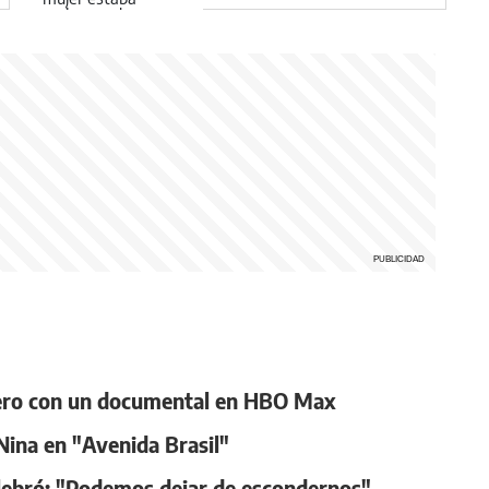
estaba embarazada
 pero con un documental en HBO Max
Nina en "Avenida Brasil"
elebró: "Podemos dejar de escondernos"