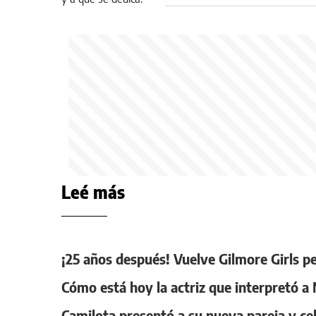
qué se dedica
Leé más
¡25 años después! Vuelve Gilmore Girls
Cómo está hoy la actriz que interpretó a 
Camilota presentó a su nueva pareja y c