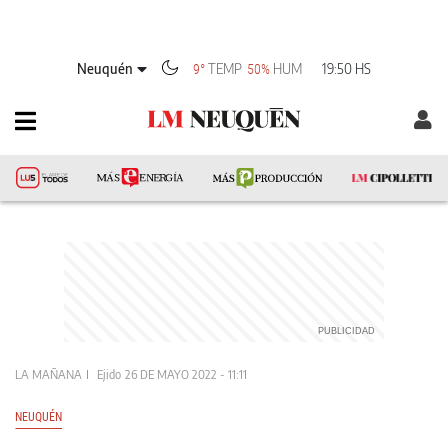
Neuquén
TEMP
HUM
19:50 HS
9°
50%
LA MAÑANA
Ejido
26 DE MAYO 2022 - 11:11
NEUQUÉN