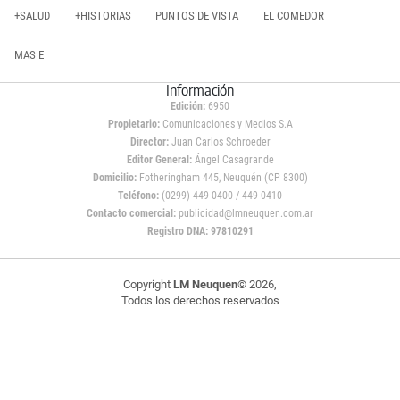
+SALUD
+HISTORIAS
PUNTOS DE VISTA
EL COMEDOR
MAS E
Información
Edición:
6950
Propietario:
Comunicaciones y Medios S.A
Director:
Juan Carlos Schroeder
Editor General:
Ángel Casagrande
Domicilio:
Fotheringham 445, Neuquén (CP 8300)
Teléfono:
(0299) 449 0400 / 449 0410
Contacto comercial:
publicidad@lmneuquen.com.ar
Registro DNA: 97810291
Copyright
LM Neuquen
© 2026,
Todos los derechos reservados