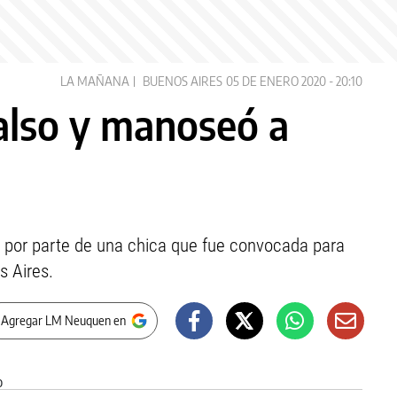
LA MAÑANA
BUENOS AIRES
05 DE ENERO 2020 - 20:10
also y manoseó a
 por parte de una chica que fue convocada para
s Aires.
 Agregar LM Neuquen en