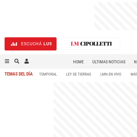
ESCUCHÁ
LU5
HOME
ÚLTIMAS NOTICIAS
N
NECROLÓGICAS
DEPORTES
TEMAS DEL DÍA
TEMPORAL
LEY DE TIERRAS
LMN EN VIVO
MÁS