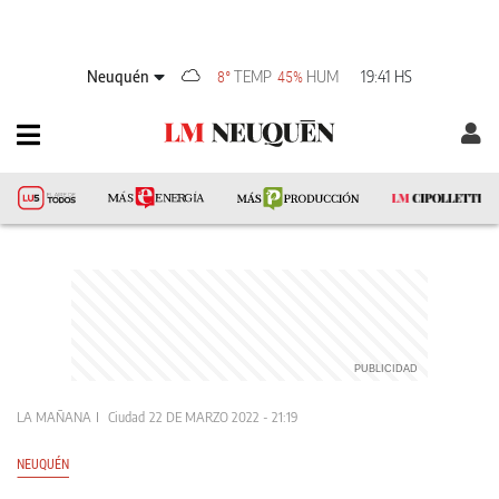
Neuquén
TEMP
HUM
19:41 HS
8°
45%
LA MAÑANA
Ciudad
22 DE MARZO 2022 - 21:19
NEUQUÉN