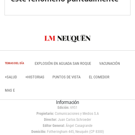
EXPLOSIÓN EN AGUADA SAN ROQUE
VACUNACIÓN
TEMAS DEL DÍA
+SALUD
+HISTORIAS
PUNTOS DE VISTA
EL COMEDOR
MAS E
Información
Edición:
6951
Propietario:
Comunicaciones y Medios S.A
Director:
Juan Carlos Schroeder
Editor General:
Ángel Casagrande
Domicilio:
Fotheringham 445, Neuquén (CP 8300)