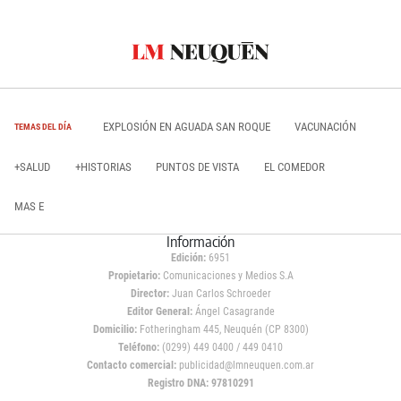
EXPLOSIÓN EN AGUADA SAN ROQUE
VACUNACIÓN
TEMAS DEL DÍA
+SALUD
+HISTORIAS
PUNTOS DE VISTA
EL COMEDOR
MAS E
Información
Edición:
6951
Propietario:
Comunicaciones y Medios S.A
Director:
Juan Carlos Schroeder
Editor General:
Ángel Casagrande
Domicilio:
Fotheringham 445, Neuquén (CP 8300)
Teléfono:
(0299) 449 0400 / 449 0410
Contacto comercial:
publicidad@lmneuquen.com.ar
Registro DNA: 97810291