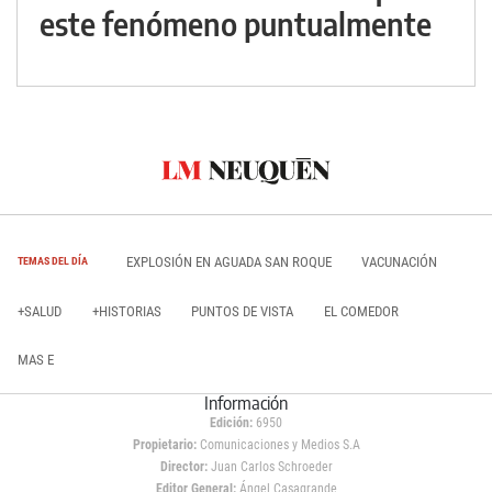
este fenómeno puntualmente
EXPLOSIÓN EN AGUADA SAN ROQUE
VACUNACIÓN
TEMAS DEL DÍA
+SALUD
+HISTORIAS
PUNTOS DE VISTA
EL COMEDOR
MAS E
Información
Edición:
6950
Propietario:
Comunicaciones y Medios S.A
Director:
Juan Carlos Schroeder
Editor General:
Ángel Casagrande