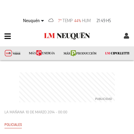
Neuquén
TEMP
HUM
21:49 HS
7°
44%
LA MAÑANA
10 DE MARZO 2014 - 00:00
POLICIALES