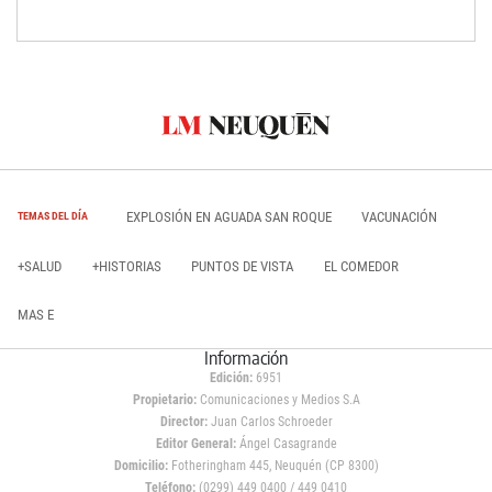
EXPLOSIÓN EN AGUADA SAN ROQUE
VACUNACIÓN
TEMAS DEL DÍA
+SALUD
+HISTORIAS
PUNTOS DE VISTA
EL COMEDOR
MAS E
Información
Edición:
6951
Propietario:
Comunicaciones y Medios S.A
Director:
Juan Carlos Schroeder
Editor General:
Ángel Casagrande
Domicilio:
Fotheringham 445, Neuquén (CP 8300)
Teléfono:
(0299) 449 0400 / 449 0410