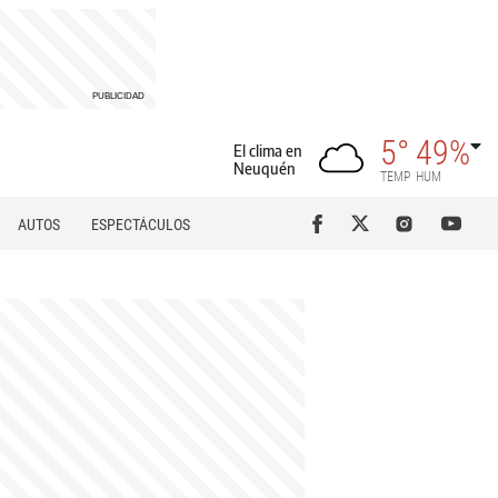
5°
49%
El clima en
Neuquén
TEMP
HUM
AUTOS
ESPECTÁCULOS