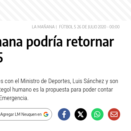
LA MAÑANA
FÚTBOL 5
26 DE JULIO 2020 - 00:00
mana podría retornar
5
es con el Ministro de Deportes, Luis Sánchez y son
egol humano es la propuesta para poder contar
 Emergencia.
 Agregar LM Neuquen en