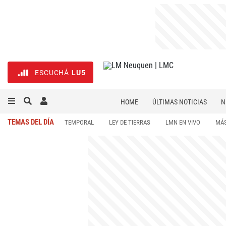
ESCUCHÁ
LU5
HOME
ÚLTIMAS NOTICIAS
N
NECROLÓGICAS
DEPORTES
TEMAS DEL DÍA
TEMPORAL
LEY DE TIERRAS
LMN EN VIVO
MÁS