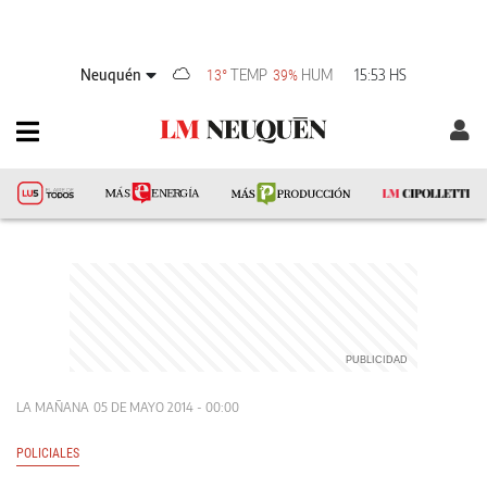
Neuquén
TEMP
HUM
15:53 HS
13°
39%
LA MAÑANA
05 DE MAYO 2014 - 00:00
POLICIALES