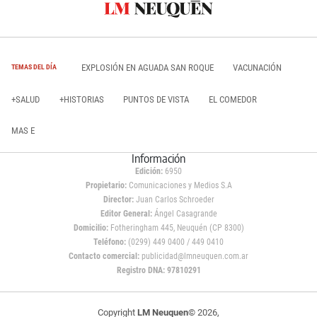
EXPLOSIÓN EN AGUADA SAN ROQUE
VACUNACIÓN
TEMAS DEL DÍA
+SALUD
+HISTORIAS
PUNTOS DE VISTA
EL COMEDOR
MAS E
Información
Edición:
6950
Propietario:
Comunicaciones y Medios S.A
Director:
Juan Carlos Schroeder
Editor General:
Ángel Casagrande
Domicilio:
Fotheringham 445, Neuquén (CP 8300)
Teléfono:
(0299) 449 0400 / 449 0410
Contacto comercial:
publicidad@lmneuquen.com.ar
Registro DNA: 97810291
Copyright
LM Neuquen
© 2026,