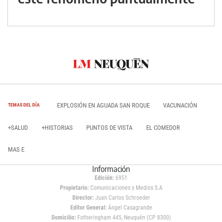
EXPLOSIÓN EN AGUADA SAN ROQUE
VACUNACIÓN
TEMAS DEL DÍA
+SALUD
+HISTORIAS
PUNTOS DE VISTA
EL COMEDOR
MAS E
Información
Edición:
6951
Propietario:
Comunicaciones y Medios S.A
Director:
Juan Carlos Schroeder
Editor General:
Ángel Casagrande
Domicilio:
Fotheringham 445, Neuquén (CP 8300)