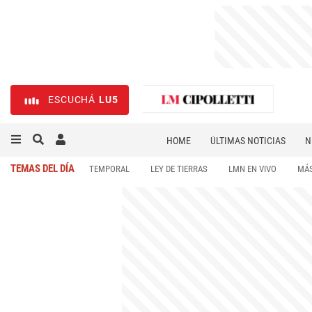
ESCUCHÁ
LU5
HOME
ÚLTIMAS NOTICIAS
N
NECROLÓGICAS
DEPORTES
TEMAS DEL DÍA
TEMPORAL
LEY DE TIERRAS
LMN EN VIVO
MÁS