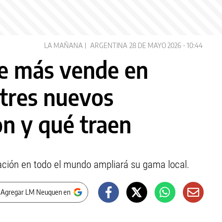
LA MAÑANA
ARGENTINA
28 DE MAYO 2026 - 10:44
ue más vende en
 tres nuevos
on y qué traen
cación en todo el mundo ampliará su gama local.
 Agregar LM Neuquen en