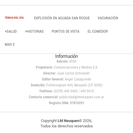
EXPLOSIÓN EN AGUADA SAN ROQUE
VACUNACIÓN
TEMAS DEL DÍA
+SALUD
+HISTORIAS
PUNTOS DE VISTA
EL COMEDOR
MAS E
Información
Edición:
6950
Propietario:
Comunicaciones y Medios S.A
Director:
Juan Carlos Schroeder
Editor General:
Ángel Casagrande
Domicilio:
Fotheringham 445, Neuquén (CP 8300)
Teléfono:
(0299) 449 0400 / 449 0410
Contacto comercial:
publicidad@lmneuquen.com.ar
Registro DNA: 97810291
Copyright
LM Neuquen
© 2026,
Todos los derechos reservados