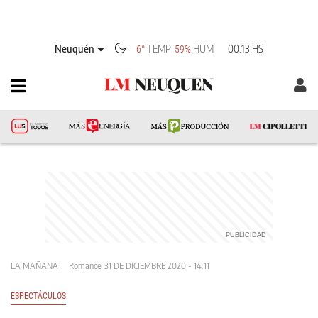
Neuquén
TEMP
HUM
00:13 HS
6°
59%
LA MAÑANA
Romance
31 DE DICIEMBRE 2020 - 14:11
ESPECTÁCULOS