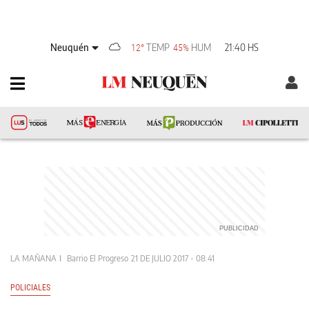
Neuquén
TEMP
HUM
21:40 HS
12°
45%
LA MAÑANA
Barrio El Progreso
21 DE JULIO 2017 - 08:41
POLICIALES