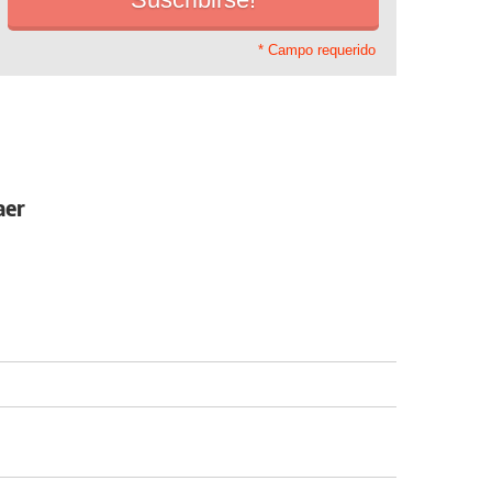
* Campo requerido
aer