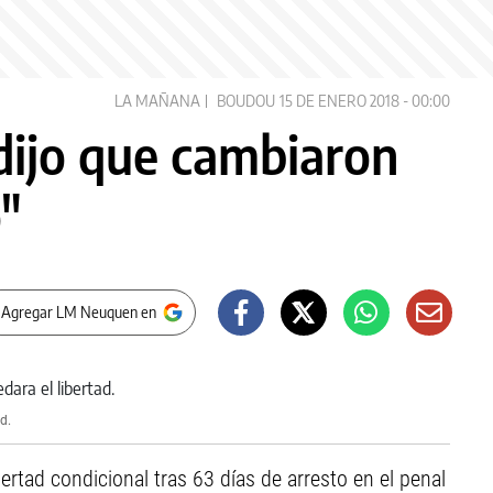
LA MAÑANA
BOUDOU
15 DE ENERO 2018 - 00:00
dijo que cambiaron
o"
 Agregar LM Neuquen en
d.
ertad condicional tras 63 días de arresto en el penal