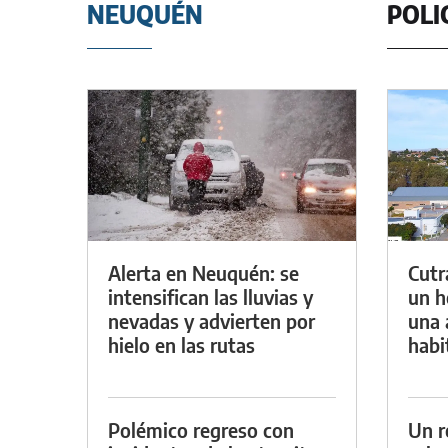
NEUQUÉN
POLI
Alerta en Neuquén: se
Cutr
intensifican las lluvias y
un h
nevadas y advierten por
una 
hielo en las rutas
habi
Polémico regreso con
Un r