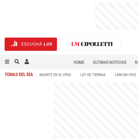
ESCUCHÁ
LU5
HOME
ÚLTIMAS NOTICIAS
N
NECROLÓGICAS
DEPORTES
TEMAS DEL DÍA
MUERTE EN EL EPAS
LEY DE TIERRAS
LMN EN VIVO