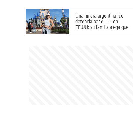
Una niñera argentina fue
detenida por el ICE en
EE.UU: su familia alega que
entró de forma legal