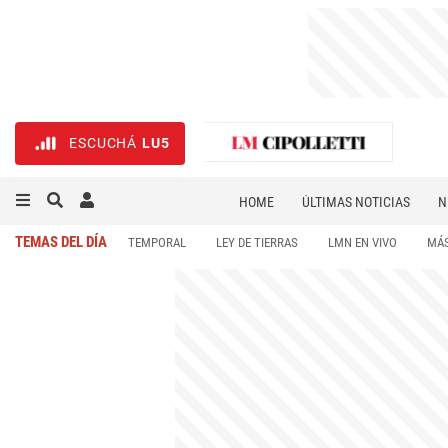
ESCUCHÁ
LU5
HOME
ÚLTIMAS NOTICIAS
N
NECROLÓGICAS
DEPORTES
TEMAS DEL DÍA
TEMPORAL
LEY DE TIERRAS
LMN EN VIVO
MÁS