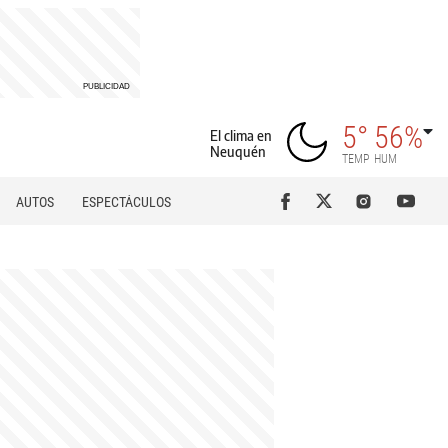
5°
56%
El clima en
Neuquén
TEMP
HUM
AUTOS
ESPECTÁCULOS