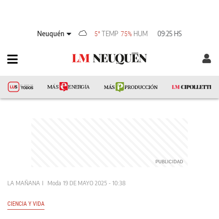
Neuquén
TEMP
HUM
09:25 HS
5°
75%
LA MAÑANA
Moda
19 DE MAYO 2025 - 10:38
CIENCIA Y VIDA