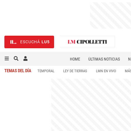
ESCUCHÁ
LU5
HOME
ÚLTIMAS NOTICIAS
N
NECROLÓGICAS
DEPORTES
TEMAS DEL DÍA
TEMPORAL
LEY DE TIERRAS
LMN EN VIVO
MÁS