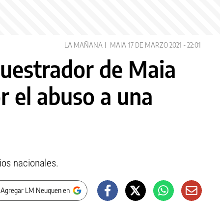
LA MAÑANA
MAIA
17 DE MARZO 2021 - 22:01
cuestrador de Maia
r el abuso a una
ios nacionales.
 Agregar LM Neuquen en