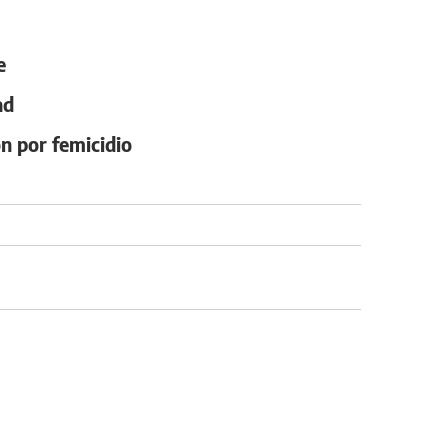
e
ad
on por femicidio