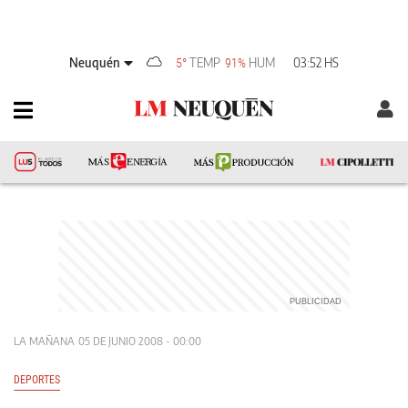
Neuquén
TEMP
HUM
03:52 HS
5°
91%
LA MAÑANA
05 DE JUNIO 2008 - 00:00
DEPORTES