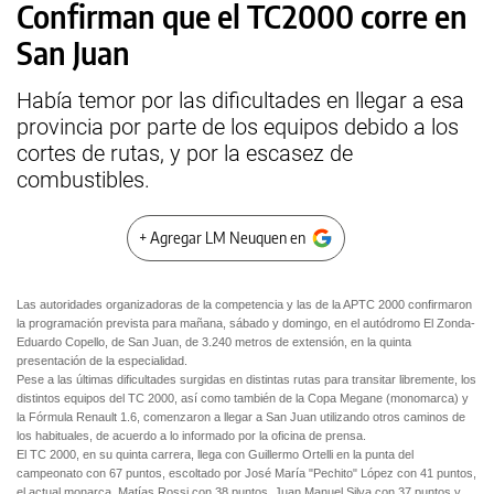
Confirman que el TC2000 corre en
San Juan
Había temor por las dificultades en llegar a esa
provincia por parte de los equipos debido a los
cortes de rutas, y por la escasez de
combustibles.
+ Agregar LM Neuquen en
Las autoridades organizadoras de la competencia y las de la APTC 2000 confirmaron
la programación prevista para mañana, sábado y domingo, en el autódromo El Zonda-
Eduardo Copello, de San Juan, de 3.240 metros de extensión, en la quinta
presentación de la especialidad.
Pese a las últimas dificultades surgidas en distintas rutas para transitar libremente, los
distintos equipos del TC 2000, así como también de la Copa Megane (monomarca) y
la Fórmula Renault 1.6, comenzaron a llegar a San Juan utilizando otros caminos de
los habituales, de acuerdo a lo informado por la oficina de prensa.
El TC 2000, en su quinta carrera, llega con Guillermo Ortelli en la punta del
campeonato con 67 puntos, escoltado por José María "Pechito" López con 41 puntos,
el actual monarca, Matías Rossi con 38 puntos, Juan Manuel Silva con 37 puntos y