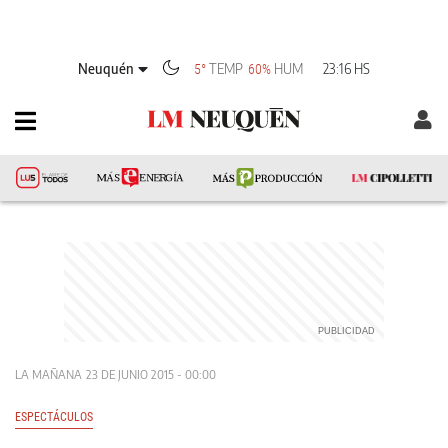
Neuquén
TEMP
HUM
23:16 HS
5°
60%
LA MAÑANA
23 DE JUNIO 2015 - 00:00
ESPECTÁCULOS