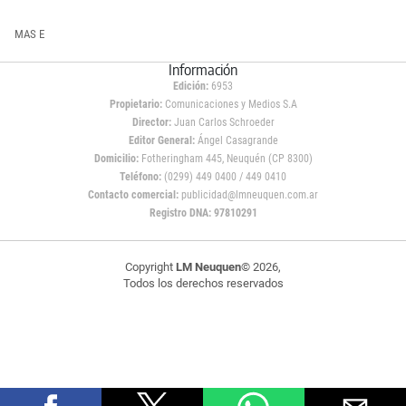
MAS E
Información
Edición:
6953
Propietario:
Comunicaciones y Medios S.A
Director:
Juan Carlos Schroeder
Editor General:
Ángel Casagrande
Domicilio:
Fotheringham 445, Neuquén (CP 8300)
Teléfono:
(0299) 449 0400 / 449 0410
Contacto comercial:
publicidad@lmneuquen.com.ar
Registro DNA: 97810291
Copyright
LM Neuquen
© 2026,
Todos los derechos reservados