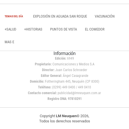
EXPLOSIÓN EN AGUADA SAN ROQUE
VACUNACIÓN
TEMAS DEL DÍA
+SALUD
+HISTORIAS
PUNTOS DE VISTA
EL COMEDOR
MAS E
Información
Edición:
6949
Propietario:
Comunicaciones y Medios S.A
Director:
Juan Carlos Schroeder
Editor General:
Ángel Casagrande
Domicilio:
Fotheringham 445, Neuquén (CP 8300)
Teléfono:
(0299) 449 0400 / 449 0410
Contacto comercial:
publicidad@lmneuquen.com.ar
Registro DNA: 97810291
Copyright
LM Neuquen
© 2026,
Todos los derechos reservados