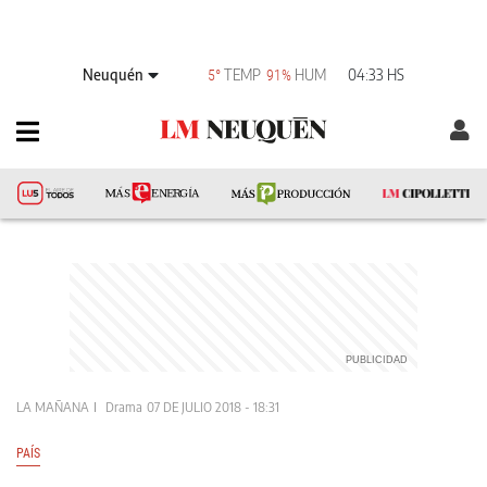
Neuquén
TEMP
HUM
04:33 HS
5°
91%
LA MAÑANA
Drama
07 DE JULIO 2018 - 18:31
PAÍS