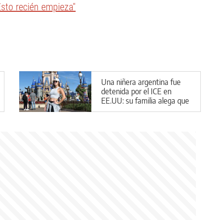
Esto recién empieza"
Una niñera argentina fue
detenida por el ICE en
EE.UU: su familia alega que
entró de forma legal