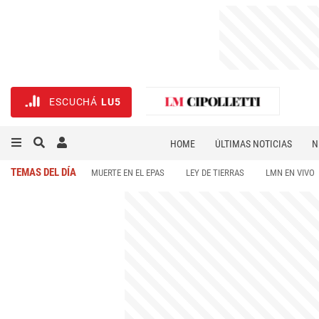
ESCUCHÁ
LU5
HOME
ÚLTIMAS NOTICIAS
N
NECROLÓGICAS
DEPORTES
TEMAS DEL DÍA
MUERTE EN EL EPAS
LEY DE TIERRAS
LMN EN VIVO