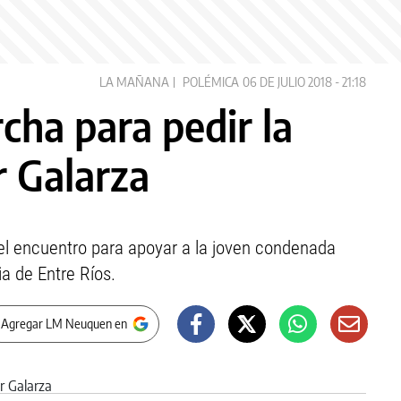
LA MAÑANA
POLÉMICA
06 DE JULIO 2018 - 21:18
ha para pedir la
r Galarza
el encuentro para apoyar a la joven condenada
ia de Entre Ríos.
 Agregar LM Neuquen en