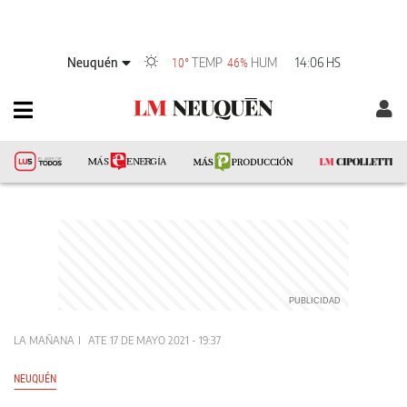
Neuquén
TEMP
HUM
14:06 HS
10°
46%
LA MAÑANA
ATE
17 DE MAYO 2021 - 19:37
NEUQUÉN