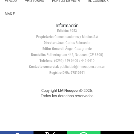
+SALUD
+HISTORIAS
PUNTOS DE VISTA
EL COMEDOR
MAS E
Información
Edición:
6953
Propietario:
Comunicaciones y Medios S.A
Director:
Juan Carlos Schroeder
Editor General:
Ángel Casagrande
Domicilio:
Fotheringham 445, Neuquén (CP 8300)
Teléfono:
(0299) 449 0400 / 449 0410
Contacto comercial:
publicidad@lmneuquen.com.ar
Registro DNA: 97810291
Copyright
LM Neuquen
© 2026,
Todos los derechos reservados