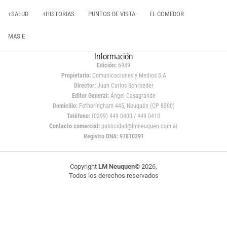
+SALUD
+HISTORIAS
PUNTOS DE VISTA
EL COMEDOR
MAS E
Información
Edición:
6949
Propietario:
Comunicaciones y Medios S.A
Director:
Juan Carlos Schroeder
Editor General:
Ángel Casagrande
Domicilio:
Fotheringham 445, Neuquén (CP 8300)
Teléfono:
(0299) 449 0400 / 449 0410
Contacto comercial:
publicidad@lmneuquen.com.ar
Registro DNA: 97810291
Copyright
LM Neuquen
© 2026,
Todos los derechos reservados