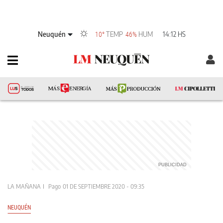
Neuquén
TEMP
HUM
14:12 HS
10°
46%
LA MAÑANA
Pago
01 DE SEPTIEMBRE 2020 - 09:35
NEUQUÉN