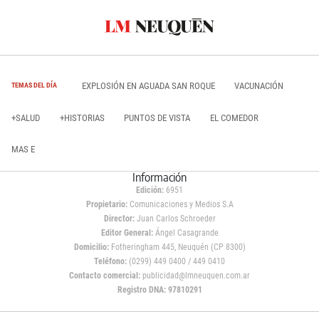
EXPLOSIÓN EN AGUADA SAN ROQUE
VACUNACIÓN
TEMAS DEL DÍA
+SALUD
+HISTORIAS
PUNTOS DE VISTA
EL COMEDOR
MAS E
Información
Edición:
6951
Propietario:
Comunicaciones y Medios S.A
Director:
Juan Carlos Schroeder
Editor General:
Ángel Casagrande
Domicilio:
Fotheringham 445, Neuquén (CP 8300)
Teléfono:
(0299) 449 0400 / 449 0410
Contacto comercial:
publicidad@lmneuquen.com.ar
Registro DNA: 97810291