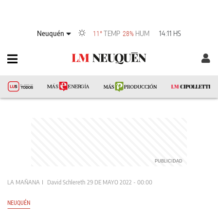
Neuquén
TEMP
HUM
14:11 HS
11°
28%
LA MAÑANA
David Schlereth
29 DE MAYO 2022 - 00:00
NEUQUÉN