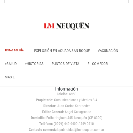
EXPLOSIÓN EN AGUADA SAN ROQUE
VACUNACIÓN
TEMAS DEL DÍA
+SALUD
+HISTORIAS
PUNTOS DE VISTA
EL COMEDOR
MAS E
Información
Edición:
6950
Propietario:
Comunicaciones y Medios S.A
Director:
Juan Carlos Schroeder
Editor General:
Ángel Casagrande
Domicilio:
Fotheringham 445, Neuquén (CP 8300)
Teléfono:
(0299) 449 0400 / 449 0410
Contacto comercial:
publicidad@lmneuquen.com.ar