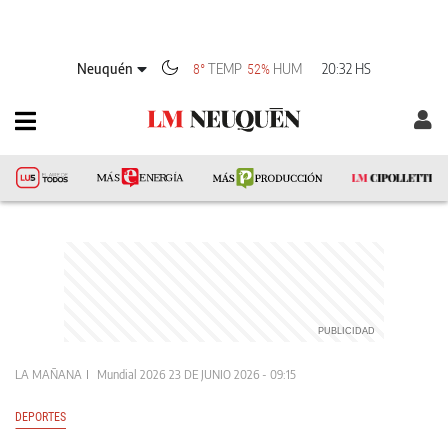
Neuquén
TEMP
HUM
20:32 HS
8°
52%
LA MAÑANA
Mundial 2026
23 DE JUNIO 2026 - 09:15
DEPORTES