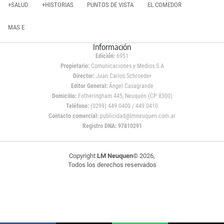
+SALUD
+HISTORIAS
PUNTOS DE VISTA
EL COMEDOR
MAS E
Información
Edición:
6951
Propietario:
Comunicaciones y Medios S.A
Director:
Juan Carlos Schroeder
Editor General:
Ángel Casagrande
Domicilio:
Fotheringham 445, Neuquén (CP 8300)
Teléfono:
(0299) 449 0400 / 449 0410
Contacto comercial:
publicidad@lmneuquen.com.ar
Registro DNA: 97810291
Copyright
LM Neuquen
© 2026,
Todos los derechos reservados