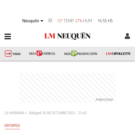
Neuquén
TEMP
HUM
14:55 HS
12°
27%
LA MAÑANA
Básquet
10 DE OCTUBRE 2023 - 21:40
DEPORTES